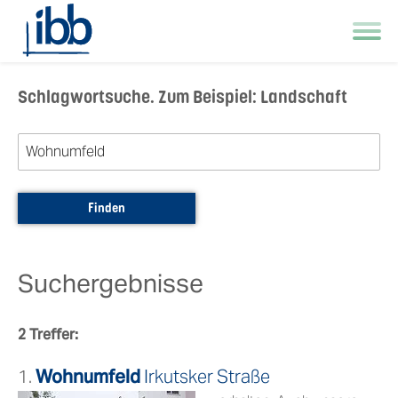
Skip to main navigation
Zum Hauptinhalt springen
Skip to page footer
Schlagwortsuche. Zum Beispiel: Landschaft
Suchergebnisse
2 Treffer:
1.
Wohnumfeld
Irkutsker Straße